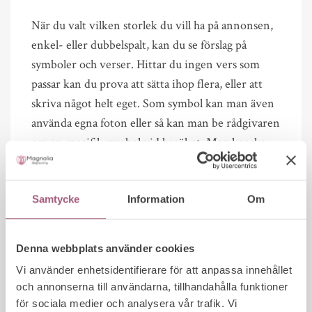
När du valt vilken storlek du vill ha på annonsen,
enkel- eller dubbelspalt, kan du se förslag på
symboler och verser. Hittar du ingen vers som
passar kan du prova att sätta ihop flera, eller att
skriva något helt eget. Som symbol kan man även
använda egna foton eller så kan man be rådgivaren
om en specifik symbol vid besöket. Man kanske
till exempel vill lägga till en hund i en befintlig
symbol av ett hjärta eller göra en detalj färglagd i
en svartvit bild. Inga önskemål är konstiga, utan
Samtycke
Information
Om
tänk snarare att dödsannonsen gärna får vara
personlig och representera den avlidnes intressen
Denna webbplats använder cookies
eller livsstil. Du kan sedan skriva ut din skiss och
Vi använder enhetsidentifierare för att anpassa innehållet
ta med till besöket eller skicka den direkt till oss
och annonserna till användarna, tillhandahålla funktioner
när du skissat klart.
för sociala medier och analysera vår trafik. Vi