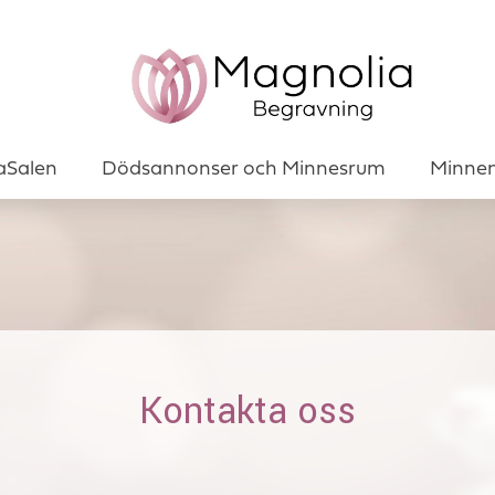
aSalen
Dödsannonser och Minnesrum
Minnen 
Kontakta oss